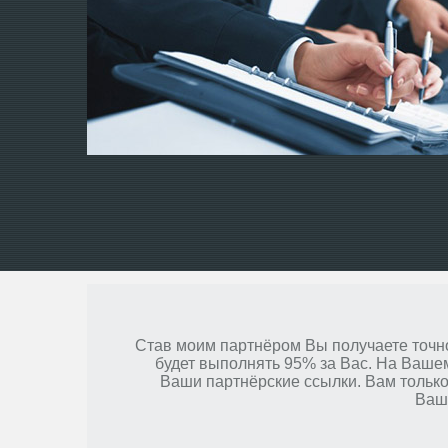
Став моим партнёром Вы получаете точно
будет выполнять 95% за Вас. На Ваше
Ваши партнёрские ссылки. Вам тольк
Ваш